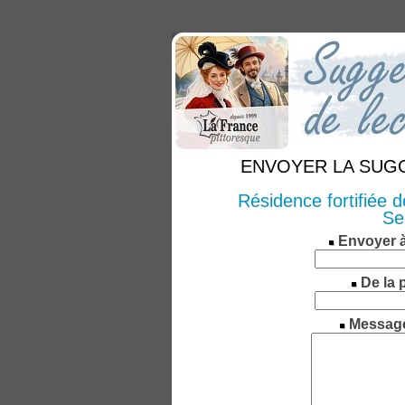
ENVOYER LA SUGGE
Résidence fortifiée 
Sei
Envoyer 
De la 
Messag