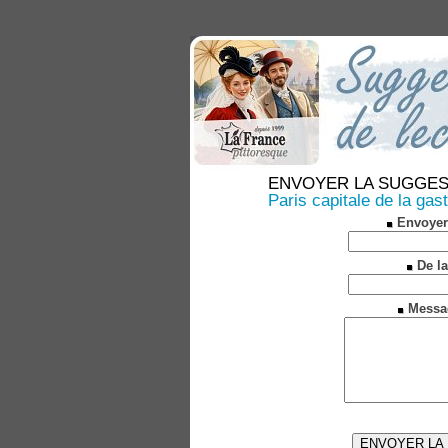
ENVOYER LA SUGGESTION
Paris capitale de la ga
Envoyer
De la
Messa