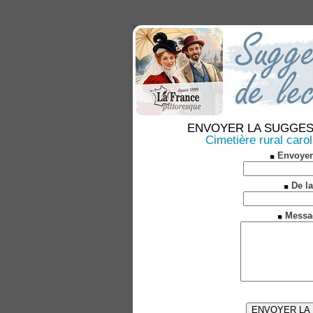
ENVOYER LA SUGGESTION
Cimetière rural caro
Envoyer
De la
Messa