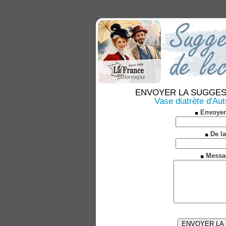
ENVOYER LA SUGGESTION
Vase diatrète d'Autu
Envoyer
De la
Messa