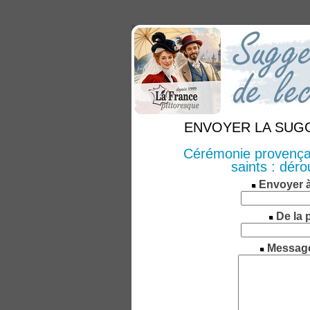
ENVOYER LA SUGGE
Cérémonie provençal
saints : déro
Envoyer 
De la 
Messag