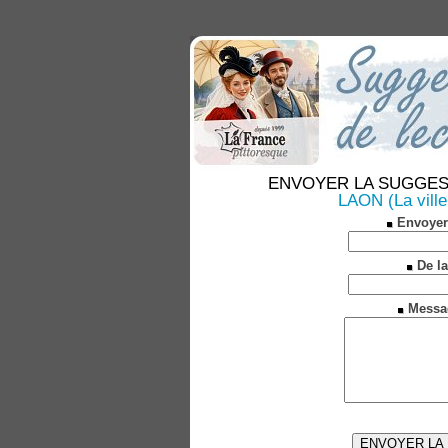
ENVOYER LA SUGGESTION
LAON (La ville
Envoyer
De la
Messa