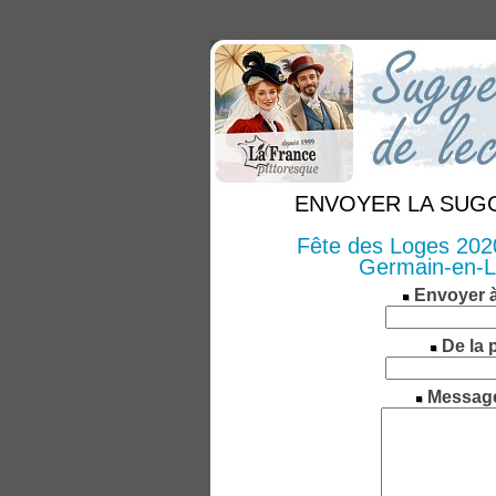
ENVOYER LA SUGGE
Fête des Loges 2020 
Germain-en-La
Envoyer 
De la 
Messag