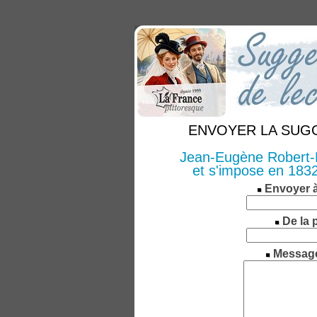
ENVOYER LA SUGGE
Jean-Eugène Robert-H
et s'impose en 1832
Envoyer 
De la 
Messag