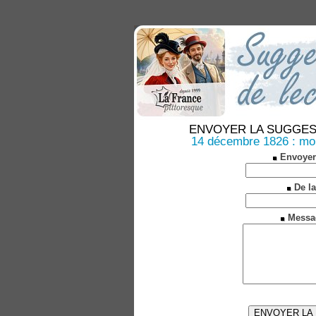
ENVOYER LA SUGGESTION
14 décembre 1826 : mo
Envoyer
De la
Messa