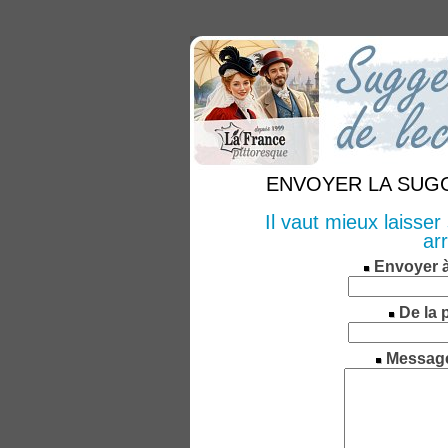
ENVOYER LA SUGGE
Il vaut mieux laisse
ar
Envoyer 
De la 
Messag