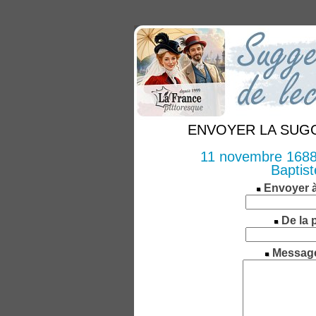
ENVOYER LA SUGGE
11 novembre 1688 
Baptist
Envoyer 
De la 
Messag