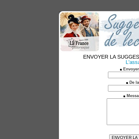
ENVOYER LA SUGGESTION
L'ass
Envoyer
De la
Messa