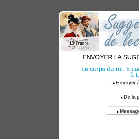
ENVOYER LA SUGGE
Le corps du roi. Inca
à L
Envoyer 
De la 
Messag