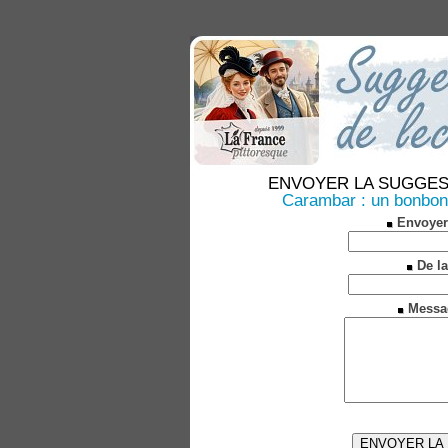
ENVOYER LA SUGGESTION
Carambar : un bonbo
Envoyer
De la
Messa