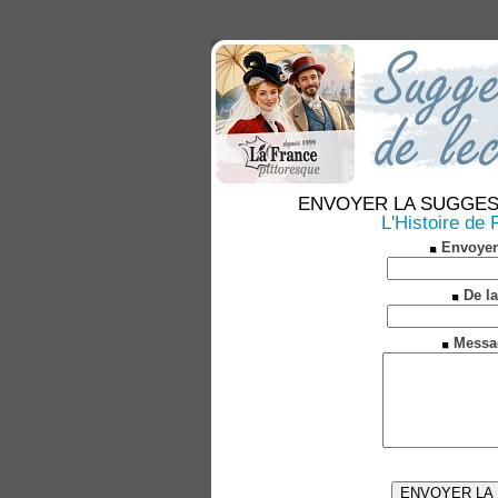
ENVOYER LA SUGGESTION
L'Histoire de
Envoyer
De la
Messa