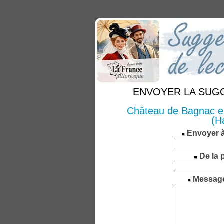
ENVOYER LA SUGGE
Château de Bagnac en
(H
Envoyer 
De la 
Messag