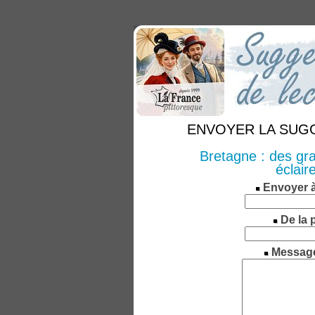
ENVOYER LA SUGGE
Bretagne : des gra
éclair
Envoyer 
De la 
Messag