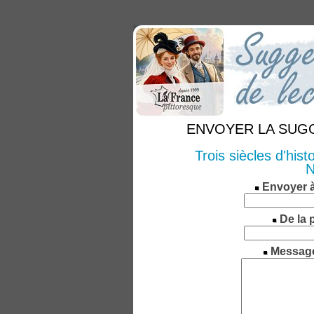
ENVOYER LA SUGGE
Trois siècles d'hist
N
Envoyer 
De la 
Messag