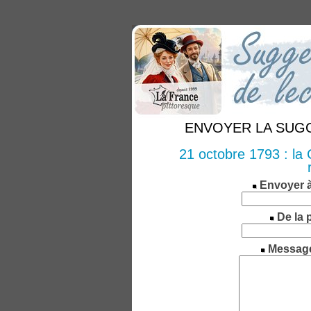
ENVOYER LA SUGGE
21 octobre 1793 : la 
Envoyer 
De la 
Messag