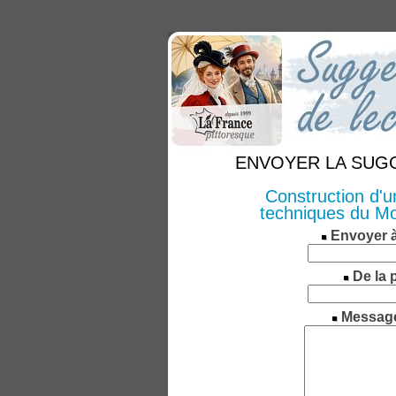
ENVOYER LA SUGGE
Construction d'u
techniques du Mo
Envoyer 
De la 
Messag