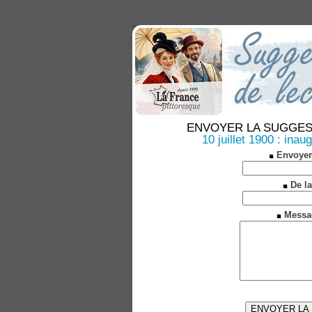
ENVOYER LA SUGGESTION
10 juillet 1900 : inau
Envoyer
De la
Messa