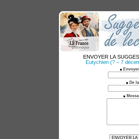
ENVOYER LA SUGGESTION
Eutychien (? – 7 décem
Envoyer
De la
Messa