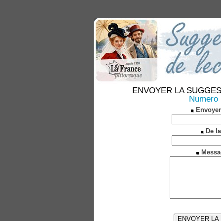
ENVOYER LA SUGGESTION
Numero 
Envoyer
De la
Messa