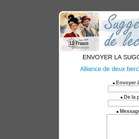
ENVOYER LA SUGGE
Alliance de deux berc
Envoyer 
De la 
Messag