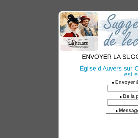
ENVOYER LA SUGGE
Église d'Auvers-sur-O
est 
Envoyer 
De la 
Messag