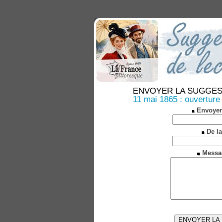
ENVOYER LA SUGGESTION
11 mai 1865 : ouvertur
Envoyer
De la
Messa