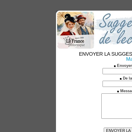
ENVOYER LA SUGGESTION
Ma
Envoyer
De la
Messa