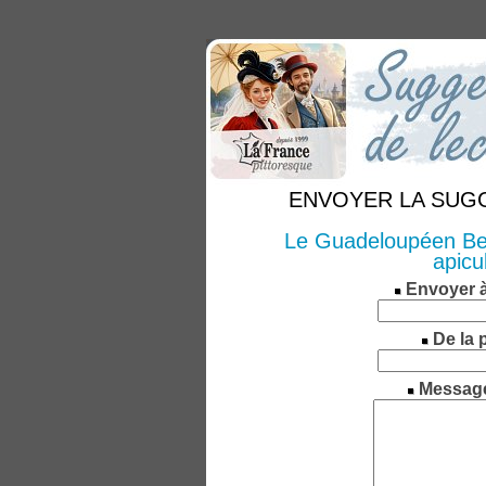
ENVOYER LA SUGGE
Le Guadeloupéen Ben
apicu
Envoyer 
De la 
Messag