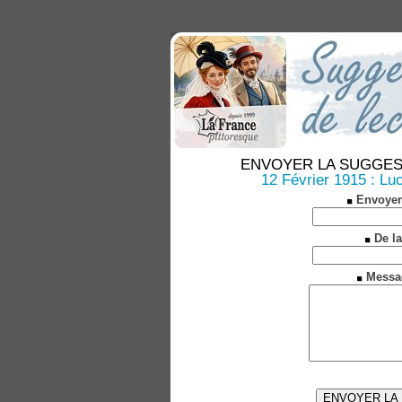
ENVOYER LA SUGGESTION
12 Février 1915 : Lu
Envoyer
De la
Messa