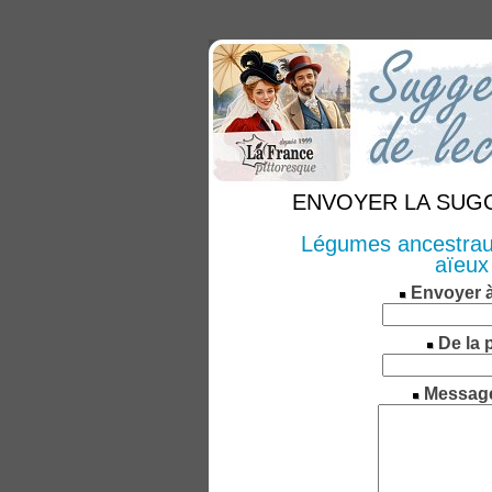
ENVOYER LA SUGGE
Légumes ancestraux
aïeux
Envoyer 
De la 
Messag