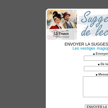
ENVOYER LA SUGGESTION
Les vestiges magi
Envoyer
De la
Messa