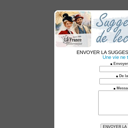
ENVOYER LA SUGGESTION
Une vie ne 
Envoyer
De la
Messa