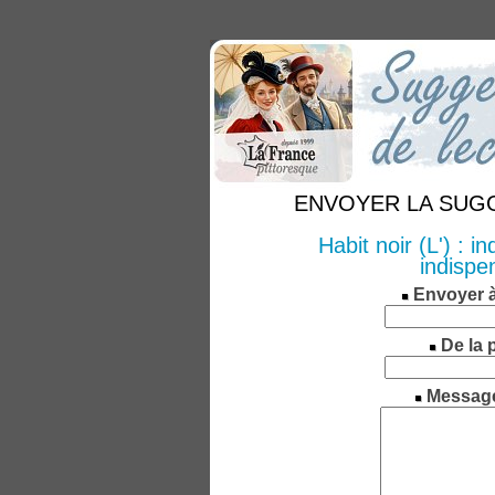
ENVOYER LA SUGGE
Habit noir (L') : 
indispe
Envoyer 
De la 
Messag