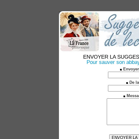
ENVOYER LA SUGGESTION
Pour sauver son abbaye
Envoyer
De la
Messa