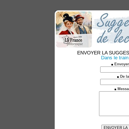
ENVOYER LA SUGGESTION
Dans le train
Envoyer
De la
Messa