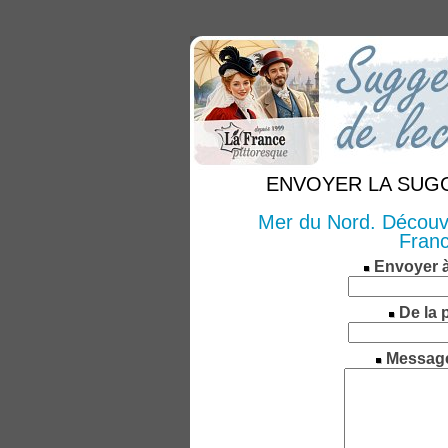
ENVOYER LA SUGGE
Mer du Nord. Découve
Franc
Envoyer 
De la 
Messag