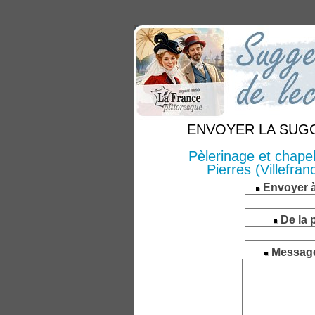
ENVOYER LA SUGGE
Pèlerinage et chape
Pierres (Villefr
Envoyer 
De la 
Messag