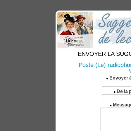
ENVOYER LA SUGGE
Poste (Le) radiophon
Envoyer 
De la 
Messag