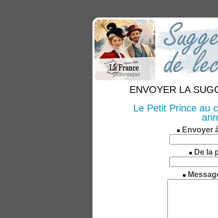
ENVOYER LA SUGGE
Le Petit Prince au
ann
Envoyer 
De la 
Messag