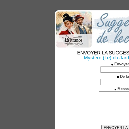
ENVOYER LA SUGGESTION
Mystère (Le) du Jard
Envoyer
De la
Messa