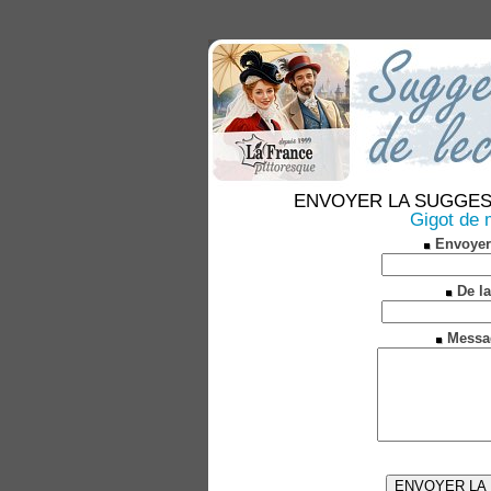
ENVOYER LA SUGGESTION
Gigot de 
Envoyer
De la
Messa