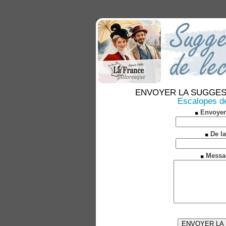
ENVOYER LA SUGGESTION
Escalopes de
Envoyer
De la
Messa