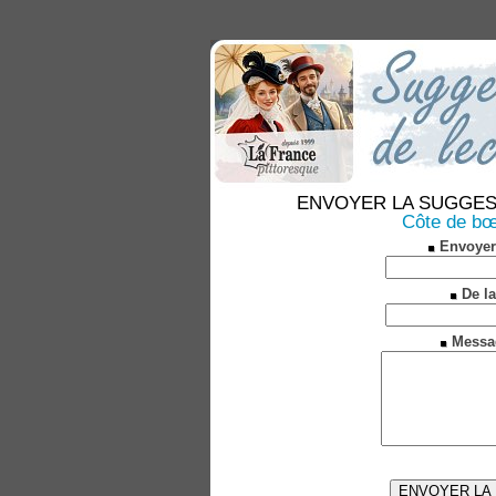
ENVOYER LA SUGGESTION
Côte de bœ
Envoyer
De la
Messa