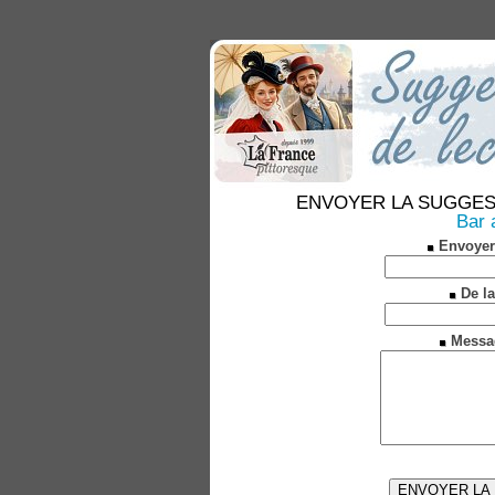
ENVOYER LA SUGGESTION
Bar 
Envoyer
De la
Messa