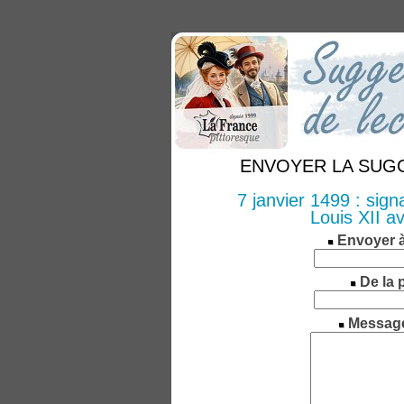
ENVOYER LA SUGGE
7 janvier 1499 : sig
Louis XII a
Envoyer 
De la 
Messag