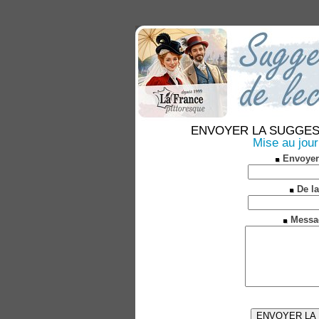
ENVOYER LA SUGGESTION
Mise au jour
Envoyer
De la
Messa