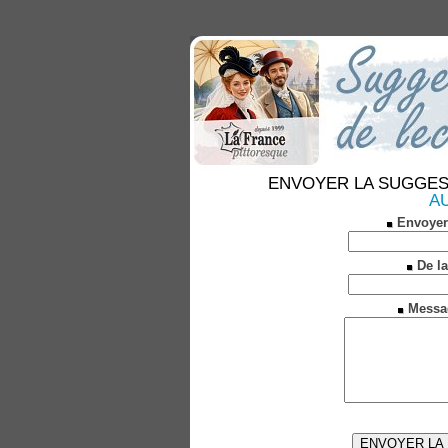
ENVOYER LA SUGGESTION
AU
Envoyer
De la
Messa