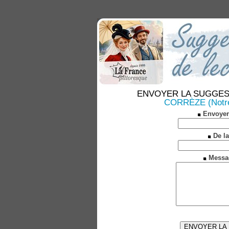
ENVOYER LA SUGGESTION
CORRÈZE (Notre) 
Envoyer
De la
Messa