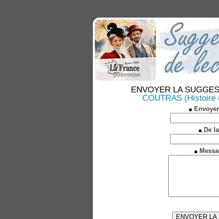
ENVOYER LA SUGGESTION
COUTRAS (Histoire de
Envoyer
De la
Messa