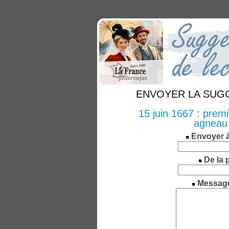
ENVOYER LA SUGGE
15 juin 1667 : prem
agneau 
Envoyer 
De la 
Messag